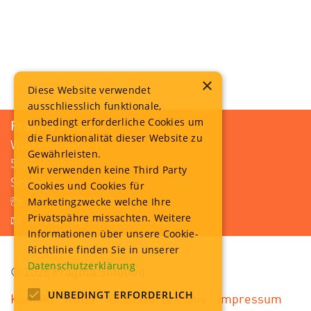
×
Diese Website verwendet
ausschliesslich funktionale,
unbedingt erforderliche Cookies um
Pragma Solution
die Funktionalität dieser Website zu
Winkelstrasse 14
Gewährleisten.
5223 Riniken
Wir verwenden keine Third Party
Schweiz
Cookies und Cookies für
+41 56 249 42 82
Marketingzwecke welche Ihre
Privatspähre missachten. Weitere
info@pragma-solution.com
Informationen über unsere Cookie-
Richtlinie finden Sie in unserer
Datenschutzerklärung
© 2026 Pragma Solution
UNBEDINGT ERFORDERLICH
Kontakt
AGBs
Inhaltsverzeichnis
Impressum