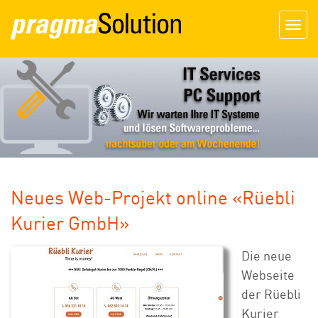
Togg
navig
Neues Web-Projekt online «Rüebli
Kurier GmbH»
Die neue
Webseite
der Rüebli
Kurier