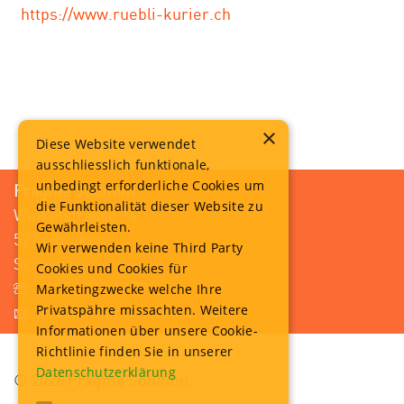
https://www.ruebli-kurier.ch
×
Diese Website verwendet
ausschliesslich funktionale,
unbedingt erforderliche Cookies um
Pragma Solution
die Funktionalität dieser Website zu
Winkelstrasse 14
Gewährleisten.
5223 Riniken
Wir verwenden keine Third Party
Schweiz
Cookies und Cookies für
+41 56 249 42 82
Marketingzwecke welche Ihre
Privatspähre missachten. Weitere
info@pragma-solution.com
Informationen über unsere Cookie-
Richtlinie finden Sie in unserer
Datenschutzerklärung
© 2026 Pragma Solution