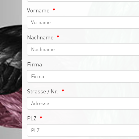
Vorname
*
Nachname
*
Firma
Strasse / Nr.
*
PLZ
*