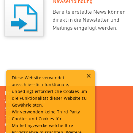
Newseinbindung
Bereits erstellte News können
direkt in die Newsletter und
Mailings eingefügt werden.
×
Diese Website verwendet
ausschliesslich funktionale,
unbedingt erforderliche Cookies um
Pragma Solution
die Funktionalität dieser Website zu
Winkelstrasse 14
Gewährleisten.
5223 Riniken
Wir verwenden keine Third Party
Schweiz
Cookies und Cookies für
+41 56 249 42 82
Marketingzwecke welche Ihre
Privatspähre missachten. Weitere