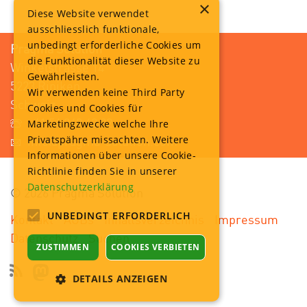
×
Diese Website verwendet
ausschliesslich funktionale,
unbedingt erforderliche Cookies um
Pragma Solution
die Funktionalität dieser Website zu
Winkelstrasse 14
Gewährleisten.
5223 Riniken
Wir verwenden keine Third Party
Schweiz
Cookies und Cookies für
+41 56 249 42 82
Marketingzwecke welche Ihre
Privatspähre missachten. Weitere
info@pragma-solution.com
Informationen über unsere Cookie-
Richtlinie finden Sie in unserer
Datenschutzerklärung
© 2026 Pragma Solution
UNBEDINGT ERFORDERLICH
Kontakt
AGBs
Inhaltsverzeichnis
Impressum
Datenschutz
Suchen
ZUSTIMMEN
COOKIES VERBIETEN
DETAILS ANZEIGEN