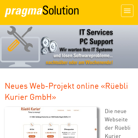
Togg
navig
Neues Web-Projekt online «Rüebli
Kurier GmbH»
Die neue
Webseite
der Rüebli
Kurier