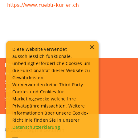
https://www.ruebli-kurier.ch
×
Diese Website verwendet
ausschliesslich funktionale,
unbedingt erforderliche Cookies um
Pragma Solution
die Funktionalität dieser Website zu
Winkelstrasse 14
Gewährleisten.
5223 Riniken
Wir verwenden keine Third Party
Schweiz
Cookies und Cookies für
+41 56 249 42 82
Marketingzwecke welche Ihre
Privatspähre missachten. Weitere
info@pragma-solution.com
Informationen über unsere Cookie-
Richtlinie finden Sie in unserer
Datenschutzerklärung
© 2026 Pragma Solution