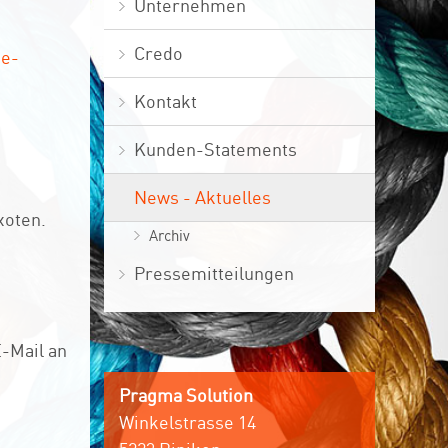
Unternehmen
Credo
ie-
Kontakt
Kunden-Statements
News - Aktuelles
xoten.
Archiv
Pressemitteilungen
-Mail an
Pragma Solution
Winkelstrasse 14