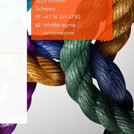
5223 Riniken
Schweiz
+41 56 249 42 82
info@pragma-
solution.com