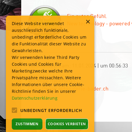
Ein gutes Gefühl.
×
New technology - powered 
Diese Website verwendet
ausschliesslich funktionale,
unbedingt erforderliche Cookies um
die Funktionalität dieser Website zu
Gewährleisten.
Wir verwenden keine Third Party
Cookies und Cookies für
Veröffentlicht am: 11.01.2024 | um 00:56:33
Marketingzwecke welche Ihre
Privatspähre missachten. Weitere
Wichtige Hyperlinks
Informationen über unsere Cookie-
https://www.autogalerie-bader.ch
Richtlinie finden Sie in unserer
Datenschutzerklärung
UNBEDINGT ERFORDERLICH
ZUSTIMMEN
COOKIES VERBIETEN