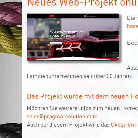
Neues Web-Projekt onli
Die 
bade
Exkl
Auss
Familienunternehmen seit über 30 Jahren.
Das Projekt wurde mit dem neuen H
Möchten Sie weitere Infos zum neuen Homepa
sales@pragma-solution.com
Auch bei diesem Projekt wird das
Ökostrom-